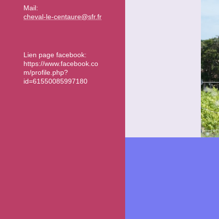
Mail:
cheval-le-centaure@sfr.fr
Lien page facebook:
https://www.facebook.co
m/profile.php?
id=61550085997180