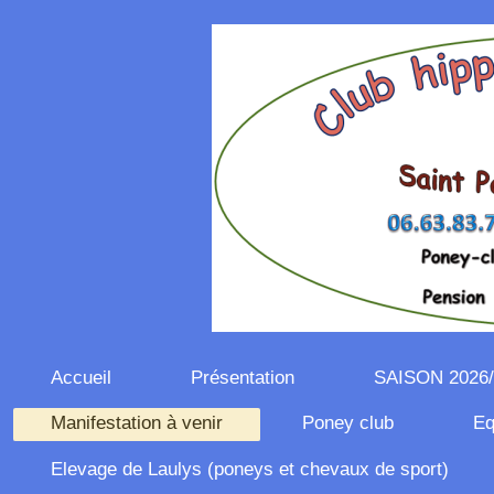
Accueil
Présentation
SAISON 2026/
Manifestation à venir
Poney club
Eq
Elevage de Laulys (poneys et chevaux de sport)