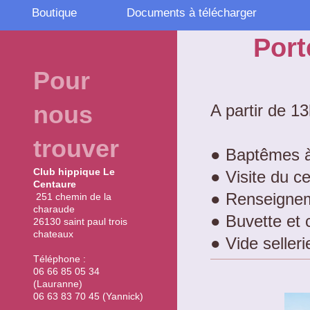
Boutique
Documents à télécharger
Port
Pour
nous
A partir de 1
trouver
● Baptêmes 
Club hippique Le
● Visite du c
Centaure
● Renseignem
251 chemin de la
charaude
● Buvette et 
26130 saint paul trois
chateaux
● Vide sellerie
Téléphone :
06 66 85 05 34
(Lauranne)
06 63 83 70 45 (Yannick)