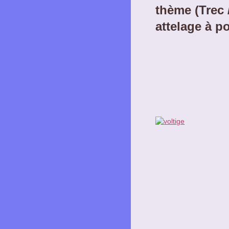
thème (Trec /
attelage à po