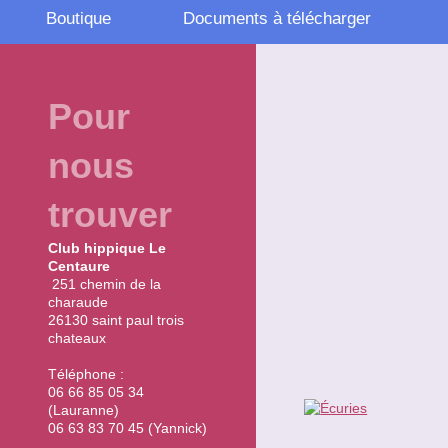
Boutique
Documents à télécharger
Pour
nous
trouver
Club hippique Le
Centaure
251 chemin de la
charaude
26130 saint paul trois
chateaux
Téléphone :
06 66 85 05 34
(Lauranne)
06 63 83 70 45 (Yannick)