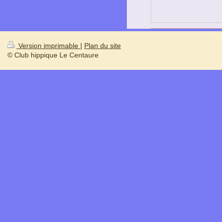
Version imprimable
|
Plan du site
© Club hippique Le Centaure