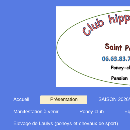
Accueil
Présentation
SAISON 2026/
Manifestation à venir
Poney club
Eq
Elevage de Laulys (poneys et chevaux de sport)