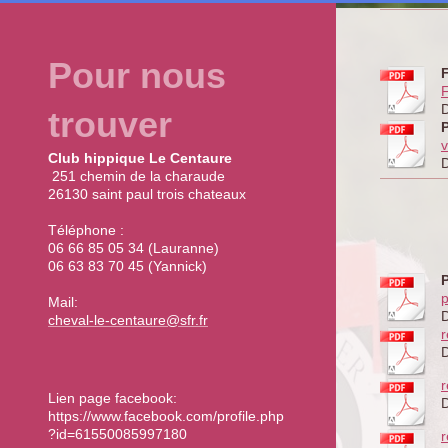
Pour nous
F
D
trouver
P
v
Club hippique Le Centaure
D
251 chemin de la charaude
26130 saint paul trois chateaux
Téléphone :
06 66 85 05 34 (Lauranne)
06 63 83 70 45 (Yannick)
p
Mail:
D
cheval-le-centaure@sfr.fr
r
D
r
Lien page facebook:
D
https://www.facebook.com/profile.php
?id=61550085997180
r