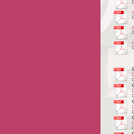
D
r
D
r
D
r
D
Q
Q
Q
Q
Q