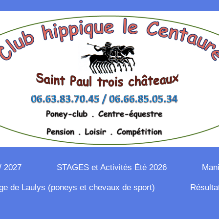
/ 2027
STAGES et Activités Été 2026
Mani
ge de Laulys (poneys et chevaux de sport)
Résulta