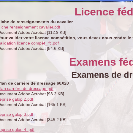
Licence féd
Fiche de renseignements du cavalier
iche renseignement cavalier.pdf
ocument Adobe Acrobat [112.9 KB]
our valider votre licence compétition, vous devez nous rendre le 
alidation licence compèt_lfc.pdf
ocument Adobe Acrobat [54.6 KB]
Examens fé
Examens de dr
Plan de carrière de dressage 60X20
lan carrière de dressage.pdf
ocument Adobe Acrobat [93.2 KB]
eprise galop 2.pdf
ocument Adobe Acrobat [165.1 KB]
eprise galop 3.pdf
ocument Adobe Acrobat [345.2 KB]
eprise galop 4 .pdf